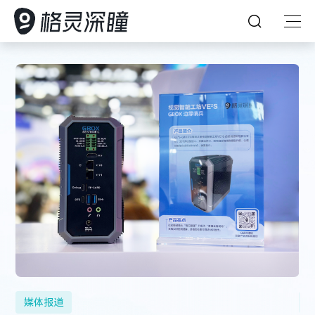
首页
深瞳能力
深瞳产品
深瞳能力
解决方案
坚持创新，持续探索，引领人工智能想象力
深瞳产品
客户案例
格灵深瞳为众多企业提供AI赋能的数字化产品及体验
AI 赋能产业数字化变革
深瞳大脑
多模态大模型
资源中心
深入行业场景，将核心技术与行业应用深度融合，构建
核心技术
核心算法
客户案例
深瞳政务超融合一体机
视觉智能工坊VE²‌S
领先的数字化解决方案，为企业的数字变革保驾护航
Glint-MVT
关于我们
以持续可信赖的服务，赋能企业智慧经营管理
深瞳 AIPC 天工·墨刃
资源中心
媒体报道