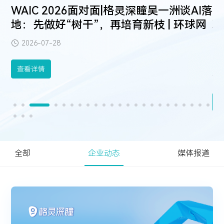
智慧金融
城市管理
投资者关系
更
WAIC 2026面对面|格灵深瞳吴一洲谈AI落
全
关注AI科技最新动向，分享AI前瞻洞察与最佳实践
关于我们
智慧金融
城市管理
四方镜运营智算解决方案
深眸视觉智能工坊
报
地：先做好“树干”，再培育新枝 | 环球网
现
赋能智慧管理，引导健康生活，推动可持续发展
实
金砖安防智算解决方案
战狼视频图像大数据解决方案
体育健康
投资者关系
资料下载
AI 知识库
2026-07-28
体育健康
致力于为股东创造更大价值
视频中心
关于我们
加入我们
查看详情
深瞳体育阳光跑解决方案
把
新闻中心
最新公告
定期报告
联系方式
全部
企业动态
媒体报道