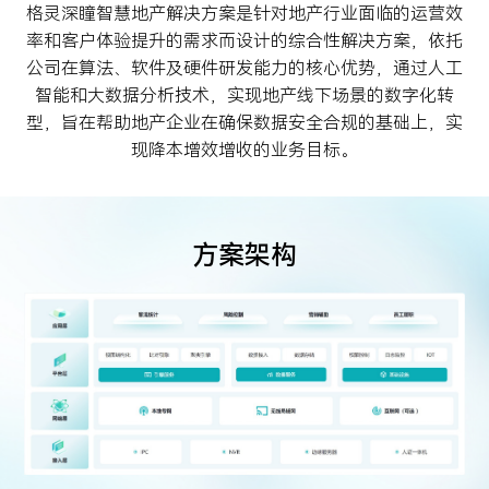
智慧金融
城市管理
格灵深瞳
智慧地产解决方案是针对地产行业面临的运营效
投资者关系
关注AI科技最新动向，分享AI前瞻洞察与最佳实践
关于我们
智慧金融
城市管理
率和客户体验提升的需求而设计的综合性解决方案，依托
四方镜运营智算解决方案
深眸视觉智能工坊
公司在算法、软件及硬件研发能力的核心优势，通过人工
赋能智慧管理，引导健康生活，推动可持续发展
金砖安防智算解决方案
战狼视频图像大数据解决方案
体育健康
投资者关系
资料下载
AI 知识库
智能和大数据分析技术，实现地产线下场景的数字化转
体育健康
型，旨在帮助地产企业在确保数据安全合规的基础上，实
致力于为股东创造更大价值
视频中心
关于我们
加入我们
现降本增效增收的业务目标。
深瞳体育阳光跑解决方案
新闻中心
最新公告
定期报告
联系方式
方案架构