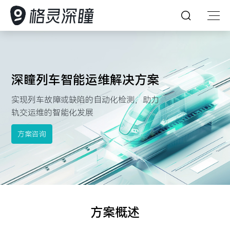
首页
深瞳列车智能运维解决方案
深瞳能力
实现列车故障或缺陷的自动化检测，助力
深瞳产品
轨交运维的智能化发展
深瞳能力
解决方案
方案咨询
坚持创新，持续探索，引领人工智能想象力
深瞳产品
客户案例
格灵深瞳为众多企业提供AI赋能的数字化产品及体验
AI 赋能产业数字化变革
深瞳大脑
多模态大模型
资源中心
深入行业场景，将核心技术与行业应用深度融合，构建
核心技术
核心算法
客户案例
深瞳政务超融合一体机
视觉智能工坊VE²‌S
领先的数字化解决方案，为企业的数字变革保驾护航
方案概述
Glint-MVT
关于我们
以持续可信赖的服务，赋能企业智慧经营管理
深瞳 AIPC 天工·墨刃
资源中心