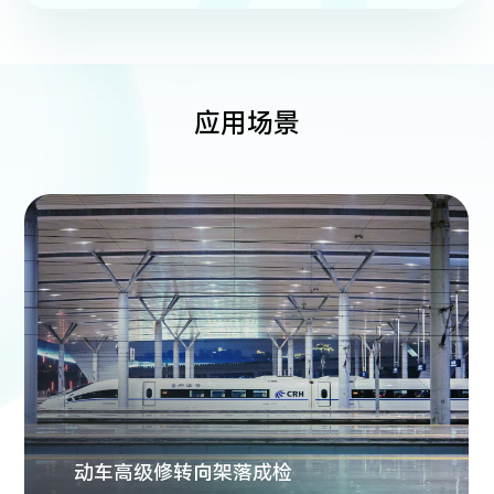
不受检修股道地面平整度和检修人员操作差异的影
72%。
响，确保采集数据的一致性和连续性，实现列车巡
检全流程数据可追溯、可分析、可复核。
应用场景
动车高级修转向架落成检