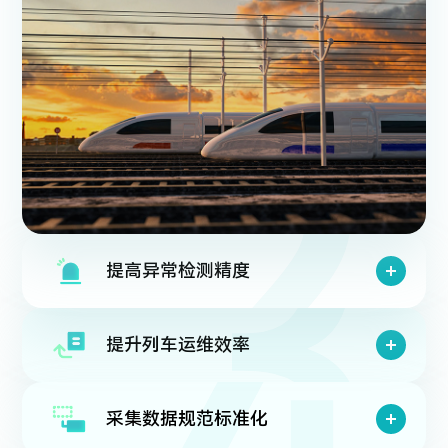
提高异常检测精度
对复杂、多样和随机的异常状态进行精准判断，实
现车身巡检项目全覆盖，涵盖18,000+个检测项
提升列车运维效率
点、40+种故障类型，关键性故障检出率99%，测
实时进行列车故障诊断，列车巡检机器人检测速度
量类和随机变形类测量精度达到亚毫米级。
达20,000项点/小时，360动态图像检测系统可实现
采集数据规范标准化
分钟级整车结果输出，与传统巡检相比，效率提升