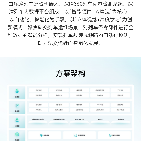
智慧金融
城市管理
由深瞳列车巡检机器人、深瞳360列车动态检测系统、深
投资者关系
关注AI科技最新动向，分享AI前瞻洞察与最佳实践
关于我们
智慧金融
城市管理
瞳列车大数据平台组成，以“智能硬件+ AI算法”为核心，
四方镜运营智算解决方案
深眸视觉智能工坊
以自动化、智能化为手段，以“立体视觉+深度学习”为创
赋能智慧管理，引导健康生活，推动可持续发展
金砖安防智算解决方案
战狼视频图像大数据解决方案
体育健康
投资者关系
资料下载
AI 知识库
新模式，聚焦轨交列车运维场景，对列车各零部件进行全
体育健康
维数据的智能分析，实现列车故障或缺陷的自动化检测，
致力于为股东创造更大价值
视频中心
关于我们
加入我们
助力轨交运维的智能化发展。
深瞳体育阳光跑解决方案
新闻中心
最新公告
定期报告
联系方式
方案架构