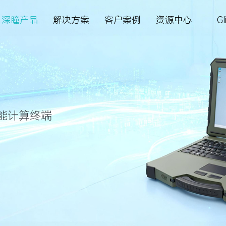
深瞳产品
解决方案
客户案例
资源中心
Gl
智慧金融
深瞳大脑
深瞳政务超融合一体机
智慧金融
资料下载
关于我们
最新公告
系
四方镜运营智算解决方案
多模态大模型
视觉智能工坊VE²‌S
城市管理
AI 知识库
加入我们
定期报告
续探索，引领人工智
多企业提供AI赋能的
的服务，赋能企业智
新动向，分享AI前瞻洞
，引导健康生活，推
创造更大价值
金砖安防智算解决方案
能计算终端
体验
核心技术
深瞳 AIPC 天工·墨刃
体育健康
视频中心
新闻中心
联系方式
体育健康
核心算法
深瞳体育阳光跑解决方案