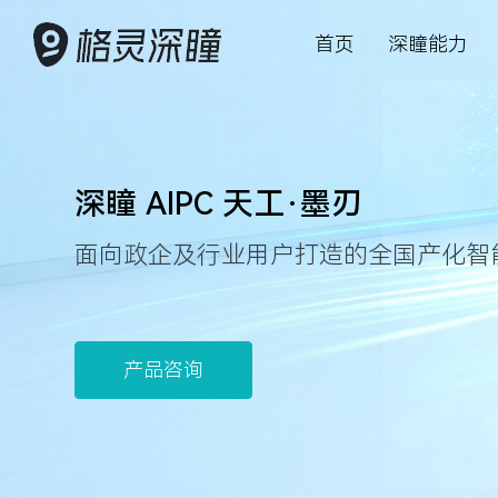
首页
深瞳能力
AI 赋能产业数字化变革
深瞳能力
深瞳产品
客户案例
资源中心
关于我们
投资者关
深瞳 AIPC 天工·墨刃
深入行业场景，将核心技术与行业
坚持创新，持
格灵深瞳为众
以持续可信赖
关注AI科技最
赋能智慧管理
致力于为股东
面向政企及行业用户打造的全国产化智
应用深度融合，构建领先的数字化
能想象力
数字化产品及
慧经营管理
察与最佳实践
动可持续发展
解决方案，为企业的数字变革保驾
护航
产品咨询