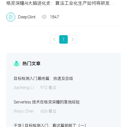
格灵深瞳AI大脑进化史：算法工业化生产如何将研发和交付提速10倍以上？
D
DeepGlint
1847
1
热门文章
目标检测入门最终篇：拾遗及总结
Jiacheng Li
972 看过
Serverless 技术在格灵深瞳的落地经验
Xinyu Chen
626 看过
干货 | 目标检测入门，看这篇就够了（一）