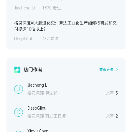
Jiacheng Li
1870 看过
格灵深瞳AI大脑进化史：算法工业化生产如何将研发和交
付提速10倍以上？
DeepGlint
1737 看过
热门作者
查看更多
Jiacheng Li
J
格灵深瞳 算法部
文章
5
DeepGlint
D
格灵深瞳 研发工程师
文章
2
Xinyu Chen