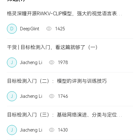
智慧金融
城市管理
投资者关系
关注AI科技最新动向，分享AI前瞻洞察与最佳实践
关于我们
智慧金融
城市管理
格灵深瞳开源RWKV-CLIP模型，强大的视觉语言表征学习器
四方镜运营智算解决方案
深眸视觉智能工坊
赋能智慧管理，引导健康生活，推动可持续发展
金砖安防智算解决方案
战狼视频图像大数据解决方案
体育健康
投资者关系
资料下载
AI 知识库
D
DeepGlint
1425
体育健康
致力于为股东创造更大价值
视频中心
关于我们
加入我们
深瞳体育阳光跑解决方案
干货 | 目标检测入门，看这篇就够了（一）
新闻中心
最新公告
定期报告
J
Jiacheng Li
1978
联系方式
目标检测入门（二）：模型的评测与训练技巧
J
Jiacheng Li
1746
目标检测入门（三）：基础网络演进、分类与定位的权衡
J
Jiacheng Li
1430