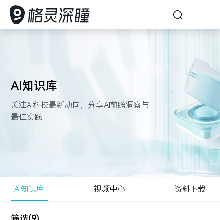
首页
深瞳能力
AI知识库
深瞳产品
关注AI科技最新动向，分享AI前瞻洞察与
深瞳能力
最佳实践
解决方案
坚持创新，持续探索，引领人工智能想象力
深瞳产品
客户案例
格灵深瞳为众多企业提供AI赋能的数字化产品及体验
AI 赋能产业数字化变革
深瞳大脑
多模态大模型
资源中心
深入行业场景，将核心技术与行业应用深度融合，构建
核心技术
核心算法
客户案例
深瞳政务超融合一体机
视觉智能工坊VE²‌S
AI知识库
视频中心
资料下载
领先的数字化解决方案，为企业的数字变革保驾护航
Glint-MVT
关于我们
以持续可信赖的服务，赋能企业智慧经营管理
深瞳 AIPC 天工·墨刃
资源中心
筛选(9)