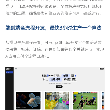
智慧金融
城市管理
投资者关系
关注AI科技最新动向，分享AI前瞻洞察与最佳实践
模型，自动适配多种边缘设备，全面解决视觉应用规模化
关于我们
智慧金融
城市管理
四方镜运营智算解决方案
深眸视觉智能工坊
落地的难题，确保各类边缘业务的稳定可用与高效运行。
赋能智慧管理，引导健康生活，推动可持续发展
金砖安防智算解决方案
战狼视频图像大数据解决方案
体育健康
投资者关系
资料下载
AI 知识库
体育健康
端到端全流程开发，最快3小时生产一个算法
致力于为股东创造更大价值
视频中心
关于我们
加入我们
深瞳体育阳光跑解决方案
从模型生产流程来看，AI Edge Studio开发平台覆盖从数
新闻中心
最新公告
定期报告
据采集、标注、训练、评估到部署等13个关键环节，实现
联系方式
AI应用交付全流程自动化。