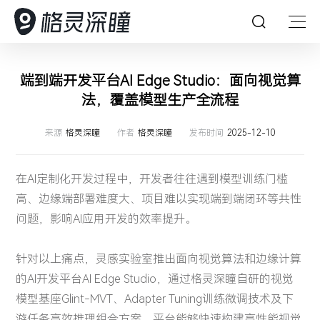
首页
端到端开发平台AI Edge Studio：面向视觉算
法，覆盖模型生产全流程
深瞳能力
来源
格灵深瞳
作者
格灵深瞳
发布时间
2025-12-10
深瞳产品
深瞳能力
在AI定制化开发过程中，开发者往往遇到模型训练门槛
解决方案
坚持创新，持续探索，引领人工智能想象力
深瞳产品
高、边缘端部署难度大、项目难以实现端到端闭环等共性
问题，影响AI应用开发的效率提升。
客户案例
格灵深瞳为众多企业提供AI赋能的数字化产品及体验
AI 赋能产业数字化变革
深瞳大脑
多模态大模型
资源中心
针对以上痛点，灵感实验室推出面向视觉算法和边缘计算
深入行业场景，将核心技术与行业应用深度融合，构建
核心技术
核心算法
客户案例
深瞳政务超融合一体机
视觉智能工坊VE²‌S
领先的数字化解决方案，为企业的数字变革保驾护航
的AI开发平台AI Edge Studio，通过格灵深瞳自研的视觉
Glint-MVT
关于我们
以持续可信赖的服务，赋能企业智慧经营管理
模型基座Glint-MVT、Adapter Tuning训练微调技术及下
深瞳 AIPC 天工·墨刃
资源中心
游任务高效推理组合方案，平台能够快速构建高性能视觉