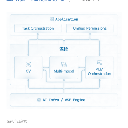
智慧金融
城市管理
投资者关系
关注AI科技最新动向，分享AI前瞻洞察与最佳实践
关于我们
智慧金融
城市管理
四方镜运营智算解决方案
深眸视觉智能工坊
赋能智慧管理，引导健康生活，推动可持续发展
金砖安防智算解决方案
战狼视频图像大数据解决方案
体育健康
投资者关系
资料下载
AI 知识库
体育健康
致力于为股东创造更大价值
视频中心
关于我们
加入我们
深瞳体育阳光跑解决方案
新闻中心
最新公告
定期报告
联系方式
深眸产品架构