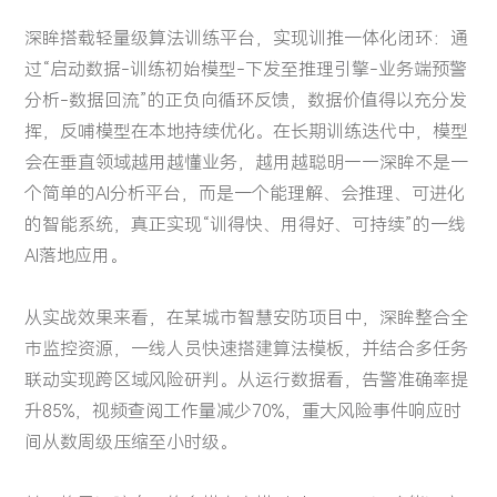
深眸搭载轻量级算法训练平台，实现训推一体化闭环：通
过“启动数据-训练初始模型-下发至推理引擎-业务端预警
分析-数据回流”的正负向循环反馈，数据价值得以充分发
挥，反哺模型在本地持续优化。在长期训练迭代中，模型
会在垂直领域越用越懂业务，越用越聪明——深眸不是一
个简单的AI分析平台，而是一个能理解、会推理、可进化
的智能系统，真正实现“训得快、用得好、可持续”的一线
AI落地应用。
从实战效果来看，在某城市智慧安防项目中，深眸整合全
市监控资源，一线人员快速搭建算法模板，并结合多任务
联动实现跨区域风险研判。从运行数据看，告警准确率提
升85%，视频查阅工作量减少70%，重大风险事件响应时
间从数周级压缩至小时级。