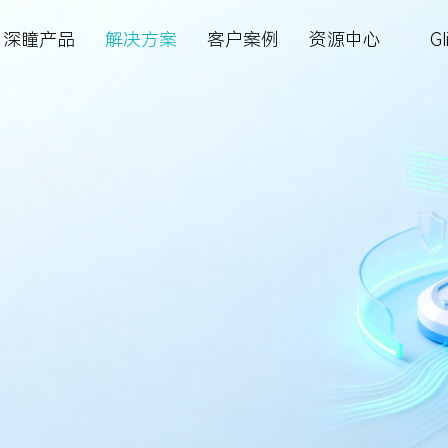
深瞳产品
解决方案
客户案例
资源中心
Gl
智慧金融
深瞳大脑
深瞳政务超融合一体机
智慧金融
资料下载
关于我们
最新公告
系
四方镜运营智算解决方案
多模态大模型
视觉智能工坊VE²‌S
城市管理
AI 知识库
加入我们
定期报告
续探索，引领人工智
多企业提供AI赋能的
的服务，赋能企业智
新动向，分享AI前瞻洞
，引导健康生活，推
创造更大价值
金砖安防智算解决方案
体验
核心技术
深瞳 AIPC 天工·墨刃
体育健康
视频中心
新闻中心
联系方式
体育健康
核心算法
深瞳体育阳光跑解决方案