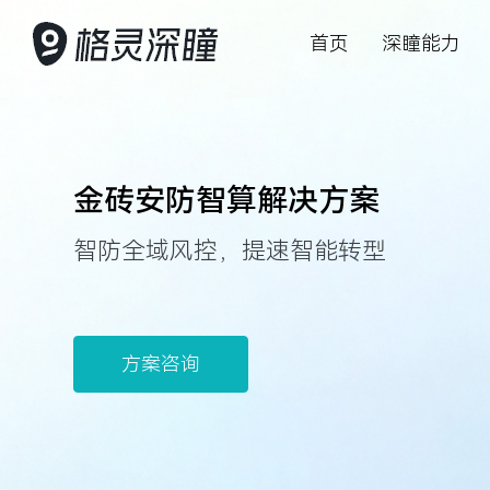
首页
深瞳能力
AI 赋能产业数字化变革
深瞳能力
深瞳产品
客户案例
资源中心
关于我们
投资者关
金砖安防智算解决方案
深入行业场景，将核心技术与行业
坚持创新，持
格灵深瞳为众
以持续可信赖
关注AI科技最
赋能智慧管理
致力于为股东
智防全域风控，提速智能转型
应用深度融合，构建领先的数字化
能想象力
数字化产品及
慧经营管理
察与最佳实践
动可持续发展
解决方案，为企业的数字变革保驾
护航
方案咨询