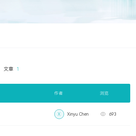
文章
1
作者
浏览
X
Xinyu Chen
693