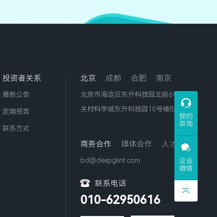
投资者关系
北京
成都
合肥
南京
最新公告
北京市海淀区东升科技园北街6号院中
关村科学城东升科技园10号楼8层
定期报告
预约
咨询
联系方式
商务合作
媒体合作
人才招聘
bd@deepglint.com
企业
微信
联系电话
010-62950616