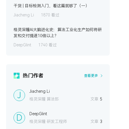
干货 | 目标检测入门，看这篇就够了（一）
Jiacheng Li
1870 看过
格灵深瞳AI大脑进化史：算法工业化生产如何将研
发和交付提速10倍以上？
DeepGlint
1740 看过
热门作者
查看更多
Jiacheng Li
J
格灵深瞳 算法部
文章
5
DeepGlint
D
格灵深瞳 研发工程师
文章
3