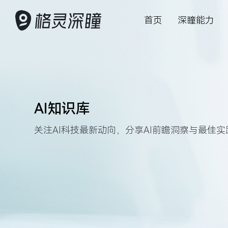
首页
深瞳能力
AI 赋能产业数字化变革
深瞳能力
深瞳产品
客户案例
资源中心
关于我们
投资者关
AI知识库
深入行业场景，将核心技术与行业
坚持创新，持
格灵深瞳为众
以持续可信赖
关注AI科技最
赋能智慧管理
致力于为股东
应用深度融合，构建领先的数字化
能想象力
数字化产品及
慧经营管理
察与最佳实践
动可持续发展
关注AI科技最新动向，分享AI前瞻洞察与最佳实
解决方案，为企业的数字变革保驾
护航