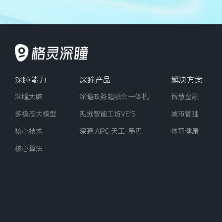
深瞳能力
深瞳产品
解决方案
深瞳大脑
深瞳政务超融合一体机
智慧金融
多模态大模型
视觉智能工坊VE²‌S
城市管理
核心技术
深瞳 AIPC 天工·墨刃
体育健康
核心算法