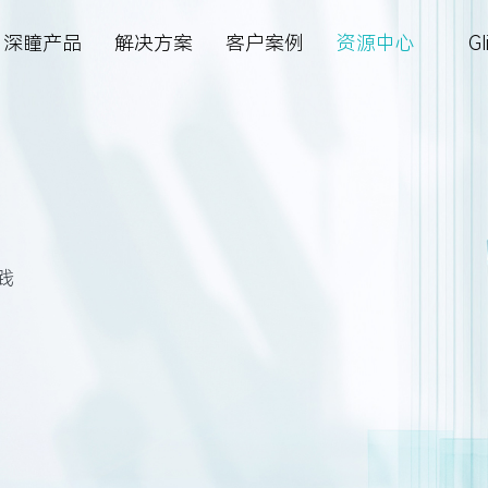
深瞳产品
解决方案
客户案例
资源中心
Gl
智慧金融
深瞳大脑
深瞳政务超融合一体机
智慧金融
资料下载
关于我们
最新公告
系
四方镜运营智算解决方案
多模态大模型
视觉智能工坊VE²‌S
城市管理
AI 知识库
加入我们
定期报告
续探索，引领人工智
多企业提供AI赋能的
的服务，赋能企业智
新动向，分享AI前瞻洞
，引导健康生活，推
创造更大价值
金砖安防智算解决方案
体验
核心技术
深瞳 AIPC 天工·墨刃
体育健康
视频中心
新闻中心
联系方式
践
体育健康
核心算法
深瞳体育阳光跑解决方案