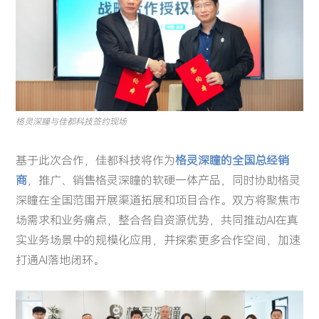
智慧金融
城市管理
投资者关系
关注AI科技最新动向，分享AI前瞻洞察与最佳实践
关于我们
智慧金融
城市管理
四方镜运营智算解决方案
深眸视觉智能工坊
赋能智慧管理，引导健康生活，推动可持续发展
金砖安防智算解决方案
战狼视频图像大数据解决方案
体育健康
投资者关系
资料下载
AI 知识库
体育健康
致力于为股东创造更大价值
视频中心
关于我们
加入我们
深瞳体育阳光跑解决方案
格灵深瞳与佳都科技签约现场
新闻中心
最新公告
定期报告
基于此次合作，佳都科技将作为
格灵深瞳的全国总经销
联系方式
商
，推广、销售格灵深瞳的软硬一体产品，同时协助格灵
深瞳在全国范围开展渠道拓展和项目合作。双方将聚焦市
场需求和业务痛点，整合各自资源优势，共同推动AI在真
实业务场景中的规模化应用，并探索更多合作空间，加速
打通AI落地闭环。