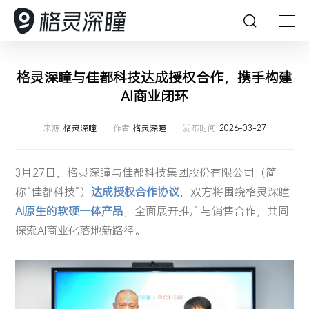
首页
格灵深瞳与佳都科技达成授权合作，携手构建
AI商业闭环
深瞳能力
来源
格灵深瞳
作者
格灵深瞳
发布时间
2026-03-27
深瞳产品
深瞳能力
3月27日，格灵深瞳与佳都科技集团股份有限公司（简
解决方案
坚持创新，持续探索，引领人工智能想象力
深瞳产品
称“佳都科技”）
达成授权合作协议
，双方将围绕格灵深瞳
AI原生的软硬一体产品
，全面展开推广与销售合作，共同
客户案例
格灵深瞳为众多企业提供AI赋能的数字化产品及体验
AI 赋能产业数字化变革
深瞳大脑
多模态大模型
探索AI商业化落地新路径。
资源中心
深入行业场景，将核心技术与行业应用深度融合，构建
核心技术
核心算法
客户案例
深瞳政务超融合一体机
视觉智能工坊VE²‌S
领先的数字化解决方案，为企业的数字变革保驾护航
Glint-MVT
关于我们
以持续可信赖的服务，赋能企业智慧经营管理
深瞳 AIPC 天工·墨刃
资源中心