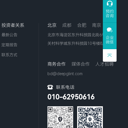
预约
咨询
投资者关系
北京
成都
合肥
南京
最新公告
北京市海淀区东升科技园北街6号院中
企业
微信
关村科学城东升科技园10号楼8层
定期报告
联系方式
商务合作
媒体合作
人才招聘
bd@deepglint.com
联系电话
010-62950616