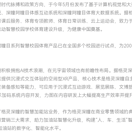
跟时代脉搏和政策方向，于今年5月份发布了基于计算机视觉和大
统、深瞳阿瞳目体感互动系统和深瞳阿瞳目体育大数据系统。据
育课后服务、体育专项教师、体育日常训练、云上运动会，致力
推动智慧校园学校体育建设升级，为健康中国奠基。
瞳目系列智慧校园体育产品已在全国多个校园进行试点，为200
积极拥抱AI技术浪潮，在元宇宙领域也有前瞻性布局。据格灵
以提供沉浸式交互体验的空间型XR产品，核心技术是格灵深瞳自
度装备感知等能力，可应用于沉浸式互动游戏、展览展陈、文博
技术加码系统内容开发，力图在内容研发上大幅提高生产效率并提
了格灵深瞳的智慧加能站业务，作为格灵深瞳在商业零售领域的
营销三大需求，助力加油站智慧化升级，构建“人、车、生活”
了加油站的数字化、智能化水平。