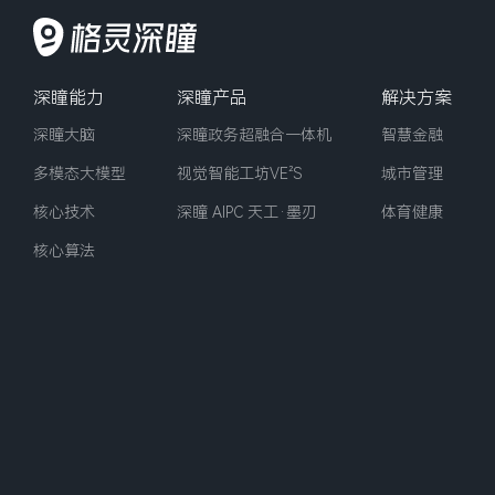
深瞳能力
深瞳产品
解决方案
深瞳大脑
深瞳政务超融合一体机
智慧金融
多模态大模型
视觉智能工坊VE²‌S
城市管理
核心技术
深瞳 AIPC 天工·墨刃
体育健康
核心算法