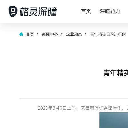
首页
深瞳能力
首页
新闻中心
企业动态
青年精英见习进行时
AI 赋能产业数字化变革
深瞳能力
深瞳产品
客户案例
资源中心
关于我们
投资者关
深入行业场景，将核心技术与行业
坚持创新，持
格灵深瞳为众
以持续可信赖
关注AI科技最
赋能智慧管理
致力于为股东
应用深度融合，构建领先的数字化
能想象力
数字化产品及
慧经营管理
察与最佳实践
动可持续发展
青年精
解决方案，为企业的数字变革保驾
护航
2023年8月9日上午，来自海外优秀留学生