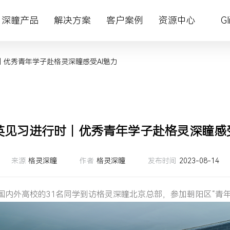
深瞳产品
解决方案
客户案例
资源中心
Gl
｜优秀青年学子赴格灵深瞳感受AI魅力
智慧金融
深瞳大脑
深瞳政务超融合一体机
智慧金融
资料下载
关于我们
最新公告
系
四方镜运营智算解决方案
多模态大模型
视觉智能工坊VE²‌S
城市管理
AI 知识库
加入我们
定期报告
续探索，引领人工智
多企业提供AI赋能的
的服务，赋能企业智
新动向，分享AI前瞻洞
，引导健康生活，推
创造更大价值
金砖安防智算解决方案
体验
核心技术
深瞳 AIPC 天工·墨刃
体育健康
视频中心
新闻中心
联系方式
英见习进行时｜优秀青年学子赴格灵深瞳感受
体育健康
核心算法
深瞳体育阳光跑解决方案
来源
格灵深瞳
作者
格灵深瞳
发布时间
2023-08-14
、国内外高校的31名同学到访格灵深瞳北京总部，参加朝阳区“青