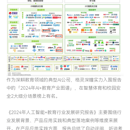
智慧金融
城市管理
投资者关系
关注AI科技最新动向，分享AI前瞻洞察与最佳实践
关于我们
智慧金融
城市管理
四方镜运营智算解决方案
深眸视觉智能工坊
赋能智慧管理，引导健康生活，推动可持续发展
金砖安防智算解决方案
战狼视频图像大数据解决方案
体育健康
投资者关系
资料下载
AI 知识库
体育健康
致力于为股东创造更大价值
视频中心
关于我们
加入我们
深瞳体育阳光跑解决方案
新闻中心
最新公告
定期报告
联系方式
作为深耕教育领域的典型AI公司，格灵深瞳实力入围报告
中的「2024年AI+教育产业图谱」，在智慧体育和校园安
全2大细分场景榜上有名。
《2024年人工智能+教育行业发展研究报告》主要围绕行
业发展背景、产品应用实践和典型落地案例等维度来展
开。在产品应用实践方面，报告总结了自动评阅、听说考