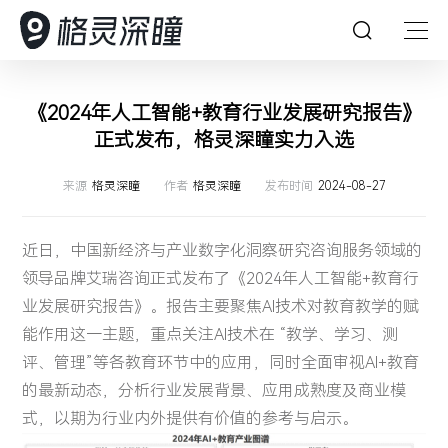
首页
《2024年人工智能+教育行业发展研究报告》
正式发布，格灵深瞳实力入选
深瞳能力
来源
格灵深瞳
作者
格灵深瞳
发布时间
2024-08-27
深瞳产品
深瞳能力
近日，中国新经济与产业数字化洞察研究咨询服务领域的
解决方案
坚持创新，持续探索，引领人工智能想象力
深瞳产品
领导品牌艾瑞咨询正式发布了《2024年人工智能+教育行
业发展研究报告》。报告主要聚焦AI技术对教育教学的赋
客户案例
格灵深瞳为众多企业提供AI赋能的数字化产品及体验
AI 赋能产业数字化变革
深瞳大脑
多模态大模型
能作用这一主题，重点关注AI技术在 “教学、学习、测
资源中心
评、管理”等各教育环节中的应用，同时全面审视AI+教育
深入行业场景，将核心技术与行业应用深度融合，构建
核心技术
核心算法
客户案例
深瞳政务超融合一体机
视觉智能工坊VE²‌S
领先的数字化解决方案，为企业的数字变革保驾护航
的最新动态，分析行业发展背景、应用成熟度及商业模
Glint-MVT
关于我们
以持续可信赖的服务，赋能企业智慧经营管理
式，以期为行业内外提供有价值的参考与启示。
深瞳 AIPC 天工·墨刃
资源中心