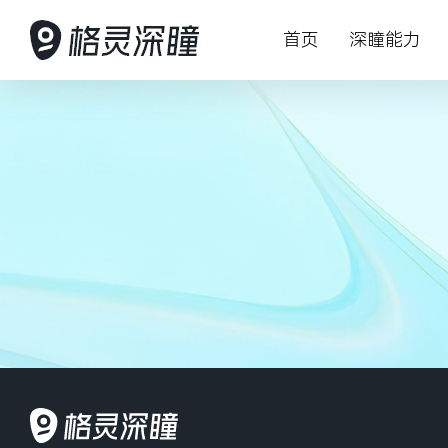
首页
深瞳能力
AI 赋能产业数字化变革
深瞳能力
深瞳产品
客户案例
资源中心
关于我们
投资者关
深入行业场景，将核心技术与行业
坚持创新，持
格灵深瞳为众
以持续可信赖
关注AI科技最
赋能智慧管理
致力于为股东
应用深度融合，构建领先的数字化
能想象力
数字化产品及
慧经营管理
察与最佳实践
动可持续发展
解决方案，为企业的数字变革保驾
护航