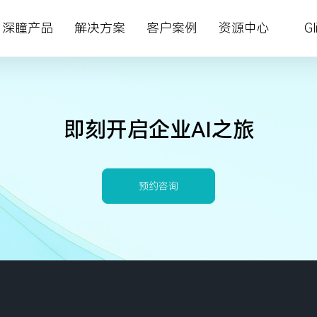
深瞳产品
解决方案
客户案例
资源中心
Gl
智慧金融
深瞳大脑
深瞳政务超融合一体机
智慧金融
资料下载
关于我们
最新公告
系
即刻开启企业AI之旅
四方镜运营智算解决方案
多模态大模型
视觉智能工坊VE²‌S
城市管理
AI 知识库
加入我们
定期报告
续探索，引领人工智
多企业提供AI赋能的
的服务，赋能企业智
新动向，分享AI前瞻洞
，引导健康生活，推
创造更大价值
金砖安防智算解决方案
体验
核心技术
深瞳 AIPC 天工·墨刃
体育健康
视频中心
新闻中心
联系方式
预约咨询
体育健康
核心算法
深瞳体育阳光跑解决方案