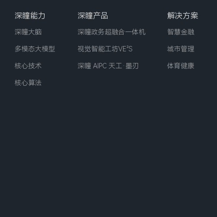
深瞳能力
深瞳产品
解决方案
深瞳大脑
深瞳政务超融合一体机
智慧金融
多模态大模型
视觉智能工坊VE²‌S
城市管理
核心技术
深瞳 AIPC 天工·墨刃
体育健康
核心算法